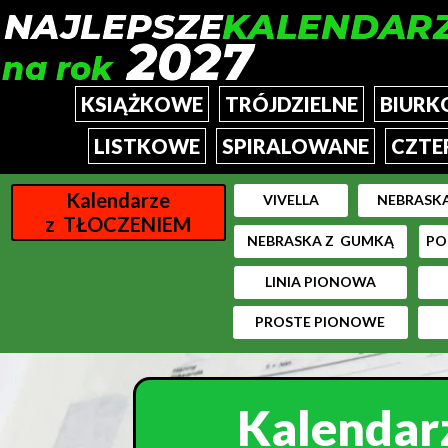
KSIĄŻKOWE
TRÓJDZIELNE
BIUR
Z TŁOCZENIEM
PROSTY
PIRAM
LISTKOWE
SPIRALOWANE
CZTE
STANDARD
STAND
Kalendarze
VIVELLA
NEBRASK
STANDARD PLUS
TERMI
z TŁOCZENIEM
MAXI
SMAR
NEBRASKA Z GUMKĄ
PO
PION
LINIA PIONOWA
PROSTE PIONOWE
Kalendar