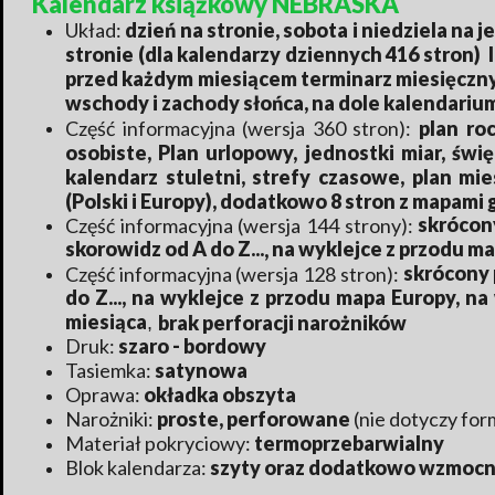
Kalendarz książkowy NEBRASKA
Układ:
dzień na stronie, sobota i niedziela na 
stronie (dla kalendarzy dziennych 416 stron)
przed każdym miesiącem terminarz miesięczny, k
wschody i zachody słońca, na dole kalendariu
Część informacyjna (wersja 360 stron):
plan roc
osobiste, Plan urlopowy, jednostki miar, św
kalendarz stuletni, strefy czasowe, plan mi
(Polski i Europy), dodatkowo 8 stron z mapami
skrócony
Część informacyjna (wersja 144 strony):
skorowidz od A do Z...
na wyklejce z przodu ma
,
skrócony 
Część informacyjna (wersja 128 stron):
do Z..., na wyklejce z przodu mapa Europy, na
miesiąca
brak perforacji narożników
,
Druk:
szaro - bordowy
Tasiemka:
satynowa
Oprawa:
okładka obszyta
Narożniki:
proste, perforowane
(nie dotyczy for
Materiał pokryciowy:
termoprzebarwialny
Blok kalendarza:
szyty oraz dodatkowo wzmocn