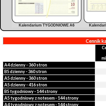
Kalendarium TYGODNIOWE A6
Kalendar
Cennik k
Ce
mi
A4 dzienny - 360 stron
B5 dzienny - 360 stron
A5 dzienny - 360 stron
A5 dzienny - 416 stron
B5 tygodniowy - 144 strony
A5 tygodniowy z notesem - 144 strony
A4 tygodniowy z notesem - 144 strony